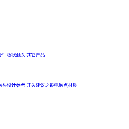
组件
板状触头
其它产品
触头设计参考
开关建议之银电触点材质