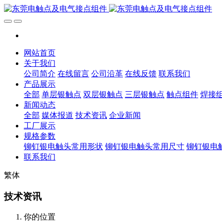
网站首页
关于我们
公司简介
在线留言
公司沿革
在线反馈
联系我们
产品展示
全部
单层银触点
双层银触点
三层银触点
触点组件
焊接
新闻动态
全部
媒体报道
技术资讯
企业新闻
工厂展示
规格参数
铆钉银电触头常用形状
铆钉银电触头常用尺寸
铆钉银电
联系我们
繁体
技术资讯
你的位置