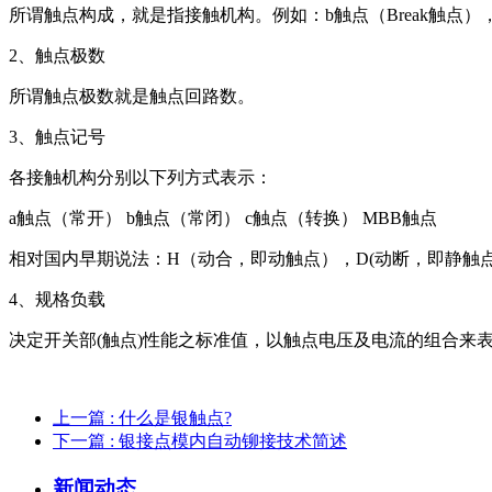
所谓触点构成，就是指接触机构。例如：b触点（Break触点），a触
2、触点极数
所谓触点极数就是触点回路数。
3、触点记号
各接触机构分别以下列方式表示：
a触点（常开） b触点（常闭） c触点（转换） MBB触点
相对国内早期说法：H（动合，即动触点），D(动断，即静触点
4、规格负载
决定开关部(触点)性能之标准值，以触点电压及电流的组合来
上一篇
: 什么是银触点?
下一篇
: 银接点模内自动铆接技术简述
新闻动态