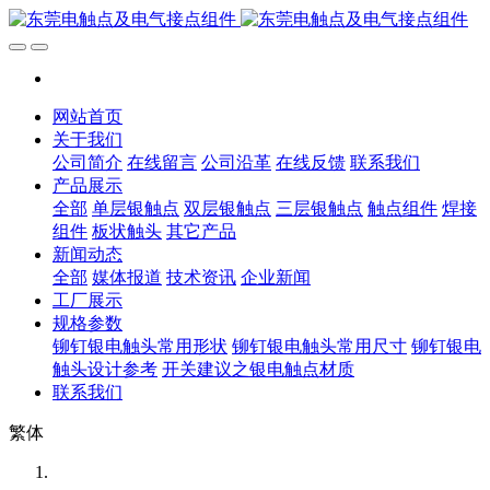
网站首页
关于我们
公司简介
在线留言
公司沿革
在线反馈
联系我们
产品展示
全部
单层银触点
双层银触点
三层银触点
触点组件
焊接
组件
板状触头
其它产品
新闻动态
全部
媒体报道
技术资讯
企业新闻
工厂展示
规格参数
铆钉银电触头常用形状
铆钉银电触头常用尺寸
铆钉银电
触头设计参考
开关建议之银电触点材质
联系我们
繁体